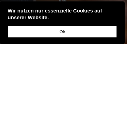
Wir nutzen nur essenzielle Cookies auf
unserer Website.
Ok
Kumaco GmbH | Grasstraße 8 | D-45356
Essen
Mail:
info@kumaco.de
| Tel.:
+49 201 855748-
00
Impressum
|
Datenschutz
|
AGB