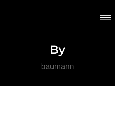
By
baumann